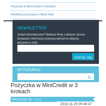
Pożyczka w MiniCredit w 3 krokach
Rzetelne pożyczanie z MiniCredit
NEWSLETTER
Jesteś dzinnikarzem? Wybierz firmy z których chcesz
dostawać informacje prasową wprost na własną
skrzynke e-mail.
ZAPISZ SIĘ
WYSZUKAJ
Pożyczka w MiniCredit w 3
krokach
MiniCredit Sp. z o.o.
2016-11-29 09:48:47