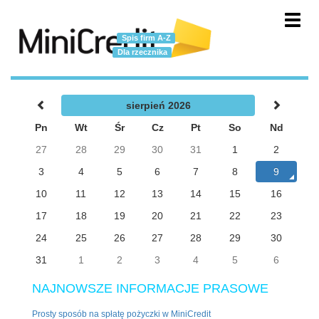
Toggl
navig
Spis firm A-Z
Dla rzecznika
sierpień 2026
Pn
Wt
Śr
Cz
Pt
So
Nd
27
28
29
30
31
1
2
3
4
5
6
7
8
9
10
11
12
13
14
15
16
17
18
19
20
21
22
23
24
25
26
27
28
29
30
31
1
2
3
4
5
6
NAJNOWSZE INFORMACJE PRASOWE
Prosty sposób na spłatę pożyczki w MiniCredit