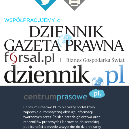
WSPÓŁPRACUJEMY z:
Zaufali nam:
Centrum Prasowe PL to pierwszy portal który
zapewnia automatyczną obsługę informacji
‹
›
tworzonych przez Polskie przedsiębiorstwa oraz
rzeczników prasowych i kierowane do szerokiej
publiczności a przede wszystkim do dziennikarzy